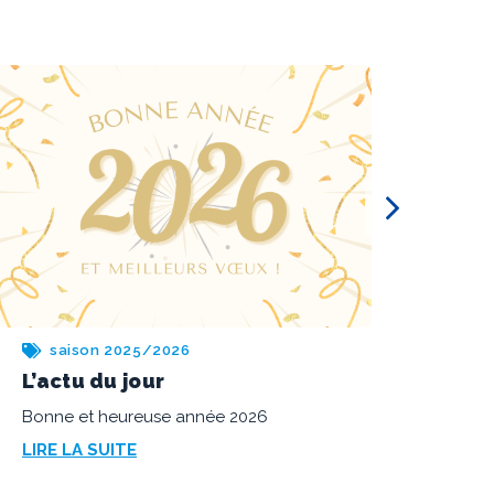
saison 2025/2026
sa
L’actu du jour
Par
rég
Course en Cours labellisé « Année de
l’ingénierie » par le CNRS
Voici
desti
LIRE LA SUITE
Unive
LIRE 