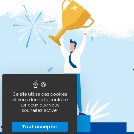
Ce site utilise des cookies
et vous donne le contrôle
sur ceux que vous
souhaitez activer
Tout accepter